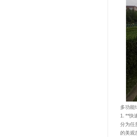
多功能
1. 
分为任
的美观