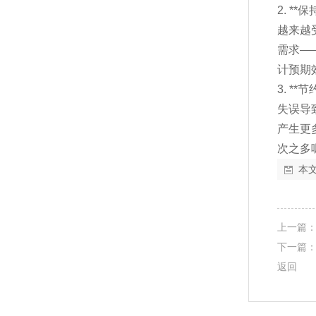
2. 
越来越
需求—
计预期
3. 
失误导
产生更
次之多呢!
本
上一篇
下一篇
返回