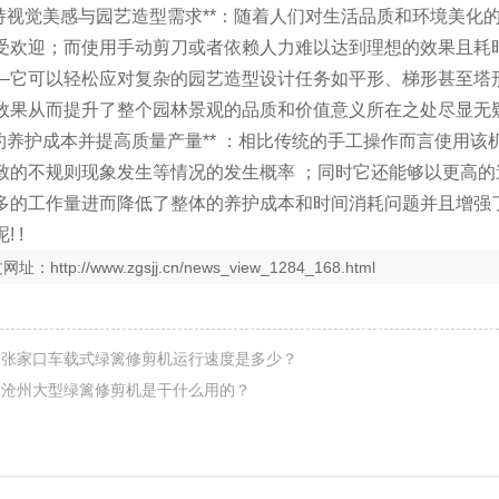
**保持视觉美感与园艺造型需求**：随着人们对生活品质和环境美
受欢迎；而使用手动剪刀或者依赖人力难以达到理想的效果且耗
—它可以轻松应对复杂的园艺造型设计任务如平形、梯形甚至塔
效果从而提升了整个园林景观的品质和价值意义所在之处尽显无
**节约养护成本并提高质量产量** ：相比传统的手工操作而言使
致的不规则现象发生等情况的发生概率 ；同时它还能够以更高
多的工作量进而降低了整体的养护成本和时间消耗问题并且增强
 !
文网址：
http://www.zgsjj.cn/news_view_1284_168.html
：
张家口车载式绿篱修剪机运行速度是多少？
：
沧州大型绿篱修剪机是干什么用的？