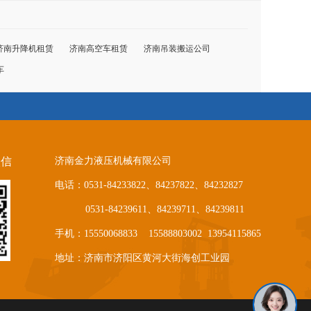
济南升降机租赁
济南高空车租赁
济南吊装搬运公司
车
微信
济南金力液压机械有限公司
电话：0531-84233822、84237822、84232827
0531-84239611、84239711、84239811
手机：15550068833 15588803002 13954115865
地址：济南市济阳区黄河大街海创工业园