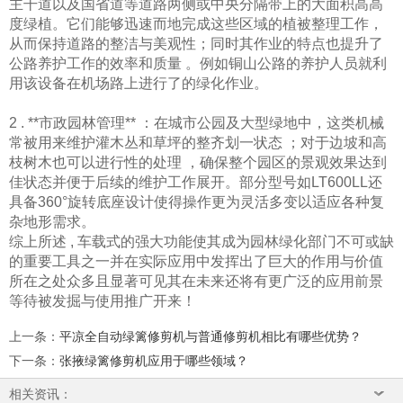
主干道以及国省道等道路两侧或中央分隔带上的大面积高高
度绿植。它们能够迅速而地完成这些区域的植被整理工作，
从而保持道路的整洁与美观性；同时其作业的特点也提升了
公路养护工作的效率和质量 。例如铜山公路的养护人员就利
用该设备在机场路上进行了的绿化作业。
2 . **市政园林管理** ：在城市公园及大型绿地中，这类机械
常被用来维护灌木丛和草坪的整齐划一状态 ；对于边坡和高
枝树木也可以进行性的处理 ，确保整个园区的景观效果达到
佳状态并便于后续的维护工作展开。部分型号如LT600LL还
具备360°旋转底座设计使得操作更为灵活多变以适应各种复
杂地形需求。
综上所述 , 车载式的强大功能使其成为园林绿化部门不可或缺
的重要工具之一并在实际应用中发挥出了巨大的作用与价值
所在之处众多且显著可见其在未来还将有更广泛的应用前景
等待被发掘与使用推广开来！
上一条
：
平凉全自动绿篱修剪机与普通修剪机相比有哪些优势？
下一条
：
张掖绿篱修剪机应用于哪些领域？
相关资讯：