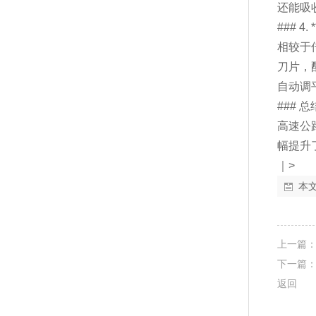
还能吸
### 
相较于
刀片，
自动调
### 总
高速公
幅提升了
｜>
本
上一篇
下一篇
返回