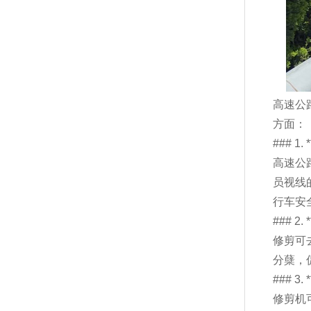
高速公
方面：
### 1
高速公
员视线
行车安
### 2
修剪可
分蘖，
### 
修剪机