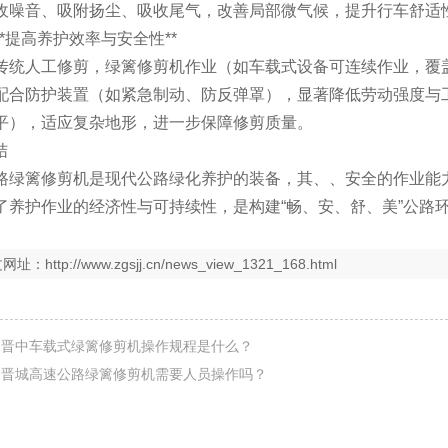
收噪音、吸附扬尘、吸收尾气，改善局部微气候，提升行车舒适
4. **提高养护效率与安全性**
传统人工修剪，绿篱修剪机作业（如车载式设备可连续作业，覆
配合防护装置（如紧急制动、防反弹罩），显著降低劳动强度与
平），适应复杂地形，进一步保障修剪质量。
结
路绿篱修剪机是现代公路绿化养护的装备，其、、安全的作业能
养护作业的经济性与可持续性，是构建“畅、安、舒、美”公路环境不可
文网址：
http://www.zgsjj.cn/news_view_1321_168.html
：
晋中车载式绿篱修剪机操作规程是什么？
：
晋城高速公路绿篱修剪机需要人员操作吗？