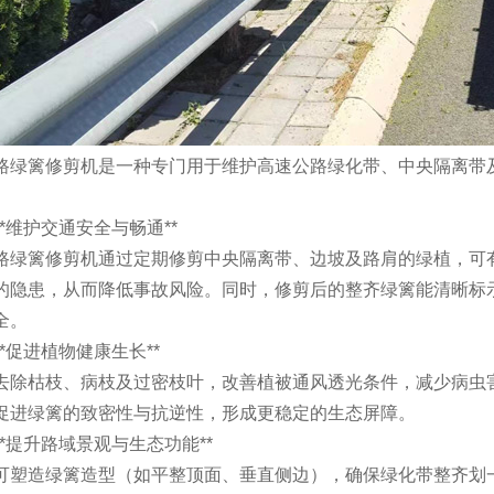
路绿篱修剪机是一种专门用于维护高速公路绿化带、中央隔离带
. **维护交通安全与畅通**
路绿篱修剪机通过定期修剪中央隔离带、边坡及路肩的绿植，可
的隐患，从而降低事故风险。同时，修剪后的整齐绿篱能清晰标
全。
. **促进植物健康生长**
去除枯枝、病枝及过密枝叶，改善植被通风透光条件，减少病虫
促进绿篱的致密性与抗逆性，形成更稳定的生态屏障。
3. **提升路域景观与生态功能**
可塑造绿篱造型（如平整顶面、垂直侧边），确保绿化带整齐划