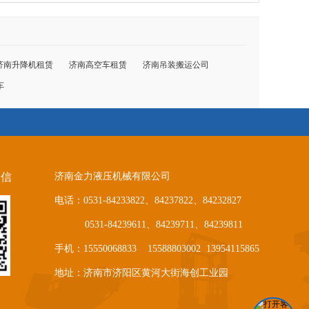
济南升降机租赁
济南高空车租赁
济南吊装搬运公司
车
微信
济南金力液压机械有限公司
电话：0531-84233822、84237822、84232827
0531-84239611、84239711、84239811
手机：15550068833 15588803002 13954115865
地址：济南市济阳区黄河大街海创工业园