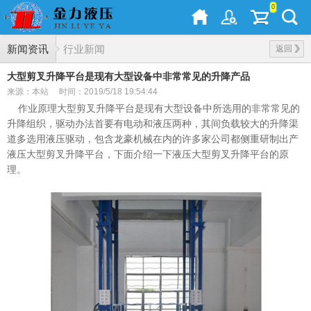
0
新闻资讯
行业新闻
返回
大型剪叉升降平台是现有大型设备中非常常见的升降产品
来源：本站
时间：2019/5/18 19:54:44
作业原理大型剪叉升降平台是现有大型设备中所选用的非常常见的
升降组织，驱动办法首要有电动和液压两种，其间负载较大的升降渠
道多选用液压驱动，包含龙豪机械在内的许多家公司都侧重研制出产
液压大型剪叉升降平台，下面介绍一下液压大型剪叉升降平台的原
理。