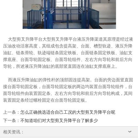
大型剪叉升降平台大型剪叉升降平台液压升降渠道其原理是经过液
压油改动活塞高度，其组成包含提高架、台面、槽型轨迹、液压升降
油缸、链条滑轮、轨迹端链条固定铁板、台面链条固定铁板、油缸支
撑底座、台面导轮固定板、台面导轮组件、左右方向导轮和前后方向
导轮，所述液压升降油缸的底部竖直固连在油缸支撑底座上。
而液压升降油缸的弹性杆的顶部固连提高架。台面的旁边面竖直固
接台面导轮固定板，台面导轮固定板的两边均装置台面导轮组件，台
面导轮组件由装置固定条、左右方向导轮和前后方向导轮构成，其间
装置固定条经过螺栓固定在台面导轮固定板。
上一条
：
怎么正确挑选适合自己工况的大型剪叉升降平台呢
下一条
：
不知道咱们对大型剪叉升降平台了解多少
相关资讯：