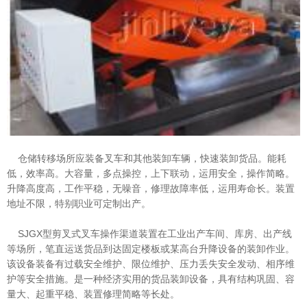
仓储转移场所应装备叉车和其他装卸车辆，快速装卸货品。能耗
低，效率高。大容量，多点操控，上下联动，运用安全，操作简略。
升降高度高，工作平稳，无噪音，修理故障率低，运用寿命长。装置
地址不限，特别职业可定制出产。
SJGX型剪叉式叉车操作渠道装置在工业出产车间、库房、出产线
等场所，笔直运送货品到达固定楼板或某高台升降设备的装卸作业。
该设备装备有过载安全维护、限位维护、压力丢失安全发动、相序维
护等安全措施。是一种经济实用的货品装卸设备，具有结构巩固、容
量大、起重平稳、装置修理简略等长处。