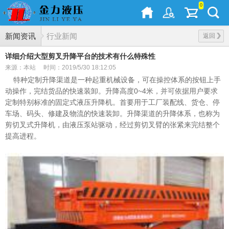
0
新闻资讯
行业新闻
返回
详细介绍大型剪叉升降平台的技术有什么特殊性
来源：本站
时间：2019/5/30 18:12:05
特种定制升降渠道是一种起重机械设备，可在操控体系的按钮上手
动操作，完结货品的快速装卸。升降高度0~4米，并可依据用户要求
定制特别标准的固定式液压升降机。首要用于工厂装配线、货仓、停
车场、码头、修建及物流的快速装卸。升降渠道的升降体系，也称为
剪切叉式升降机，由液压泵站驱动，经过剪切叉臂的张紧来完结整个
提高进程。