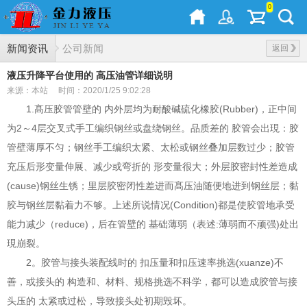
0
新闻资讯
公司新闻
返回
液压升降平台使用的 高压油管详细说明
来源：本站
时间：2020/1/25 9:02:28
1.髙压胶管管壁的 内外层均为耐酸碱硫化橡胶(Rubber)，正中间
为2～4层交叉式手工编织钢丝或盘绕钢丝。品质差的 胶管会出現：胶
管壁薄厚不匀；钢丝手工编织太紧、太松或钢丝叠加层数过少；胶管
充压后形变量伸展、减少或弯折的 形变量很大；外层胶密封性差造成
(cause)钢丝生锈；里层胶密闭性差进而髙压油随便地进到钢丝层；黏
胶与钢丝层黏着力不够。上述所说情况(Condition)都是使胶管地承受
能力减少（reduce)，后在管壁的 基础薄弱（表述:薄弱而不顽强)处出
現崩裂。
2。胶管与接头装配线时的 扣压量和扣压速率挑选(xuanze)不
善，或接头的 构造和、材料、规格挑选不科学，都可以造成胶管与接
头压的 太紧或过松，导致接头处初期毁坏。