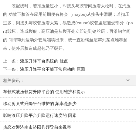
装配线时，若扣压量过小，即接头与胶管间压着太松时，在汽压
的 功效下胶管在应用前期便有将会（maybe)从接头中滑脱；若扣压
过多，则接头与胶管压着太紧，易造成(cause)胶管里层遭受部分（pa
rt)毁坏，造成裂痕，髙压油是从裂开处立即进到钢丝层，再沿钢丝间
的 间隙窜到运动外套尾端喷出来，或一直沿钢丝层窜到某点堆积起
來，使外层胶造成起包乃至裂开。
上一条
：
液压升降平台系统的 优点
下一条
：
液压升降平台不能正常启动的 原因
相关资讯：
车载式液压载货升降平台的 使用维护和提示
移动剪叉式升降平台维护的 频率是多少
影响液压升降平台升降运行速度的 因素
热恋欢迎济南市济阳县领导前来视察