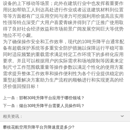
设备的上下移动等场景；此外在建筑行业中也发挥着重要作
用比如帮助工人到达高处进行作业或者运送建筑材料到位置
等等方面都有广泛应用空间与潜力可挖掘利用价值高且实用
性强等特点深受广大用户喜爱青睐并得到了广泛推广使用取
得了良好社会经济效益和市场前景广阔发展空间巨大等优势
地位不可小觑。
为了确保操作安全和工作效率，现代的10吨升降平台通常配
备有超载保护系统等多重安全防护措施以保障运行平稳可靠
同时适应频繁的重载需求满足特定工作环境下的多样化应用
要求。并且可以根据用户的实际需求和场地限制等因素来定
制尺寸工作范围载重量等操作参数以满足个性化的使用方案
需求提升整体工作效率和操作便利性为各个行业提供稳定的
重型起重解决方案助力生产流程的顺畅进行和实现更高的经
济价值回报目标！
上一条
：
邯郸30吨升降平台应用于哪些领域？
下一条
：
烟台30吨升降平台需要人员操作吗？
相关资讯：
攀枝花航空用升降平台升降速度是多少?