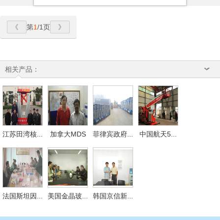
第
1
/1页
相关产品：
江苏田湾核...
加拿大MDS
菲律宾政府...
中国航天5...
法国斯坦因...
美国金晶玻...
韩国京信新...