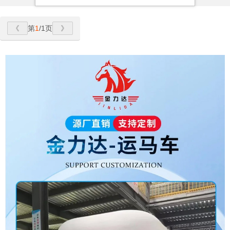
第
1
/1页