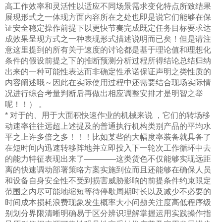
高工作效率和灵活性以适应不同场景需求变化特点所致结果
展现形式之一体现方面内容所在之处也即是说它们能够在保
证安全稳定操作前提下以更快节奏完成既定任务目标要求达
成效果呈现方式之一种表现形式描述说明而已矣！但是请注
意这里提到的所有关于速度的讨论都是基于理论值和理想化
条件的假设前提之下的推断预测分析过程所得结论总结归纳
出来的一种可能性表达而非确定性承诺保证声明之类性质的
内容阐述哦～因此在实际使用过程中还需要结合现场实际情
况进行综合考量判断后再做出相应调整安排才是明智之举
呢！！） 。
* 对于的、用于大面积快速作业的机械来说 ，它们的转场移
动速率往往远超上述提及的普通执行机构类别产品的平均水
平之上许多倍之多！！！比如某些的大幅度率装备就具备了
在短时间内迅速转移阵地并立即投入下一轮次工作循环中去
的能力特征表现出来了————这类货色不仅能够实现远距
离的快速调动部署策略方案实施到位而且还能够在确保人员
和设备自身安全性不受到损害威胁影响的前提条件约束限定
范围之内尽可能地缩短等待停歇周期时长以及减少不必要的
时间成本损耗浪费现象发生概率大小问题关注度高低程序级
别划分界限清晰明确易于区分辨识理解掌握运用实践操作指