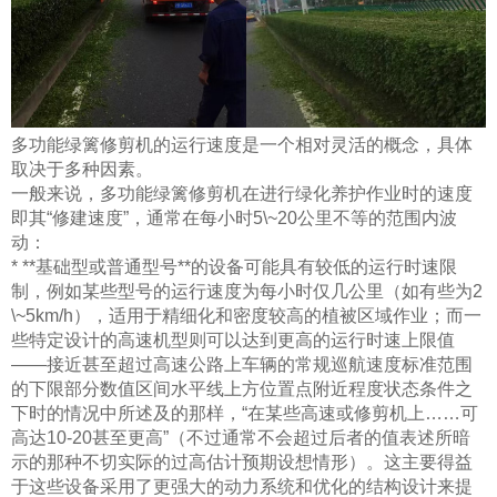
多功能绿篱修剪机的运行速度是一个相对灵活的概念，具体
取决于多种因素。
一般来说，多功能绿篱修剪机在进行绿化养护作业时的速度
即其“修建速度”，通常在每小时5\~20公里不等的范围内波
动：
* **基础型或普通型号**的设备可能具有较低的运行时速限
制，例如某些型号的运行速度为每小时仅几公里（如有些为2
\~5km/h），适用于精细化和密度较高的植被区域作业；而一
些特定设计的高速机型则可以达到更高的运行时速上限值
——接近甚至超过高速公路上车辆的常规巡航速度标准范围
的下限部分数值区间水平线上方位置点附近程度状态条件之
下时的情况中所述及的那样，“在某些高速或修剪机上……可
高达10-20甚至更高”（不过通常不会超过后者的值表述所暗
示的那种不切实际的过高估计预期设想情形）。这主要得益
于这些设备采用了更强大的动力系统和优化的结构设计来提