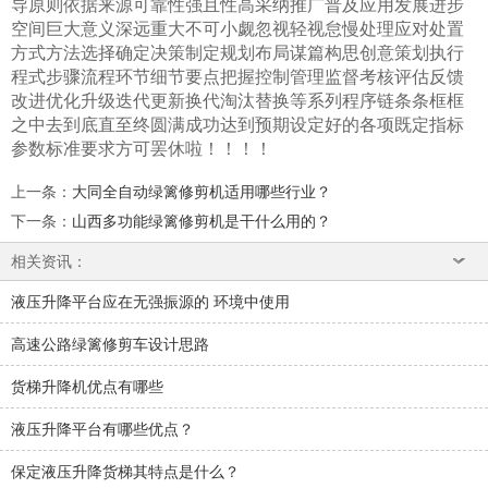
导原则依据来源可靠性强且性高采纳推广普及应用发展进步
空间巨大意义深远重大不可小觑忽视轻视怠慢处理应对处置
方式方法选择确定决策制定规划布局谋篇构思创意策划执行
程式步骤流程环节细节要点把握控制管理监督考核评估反馈
改进优化升级迭代更新换代淘汰替换等系列程序链条条框框
之中去到底直至终圆满成功达到预期设定好的各项既定指标
参数标准要求方可罢休啦！！！！
上一条
：
大同全自动绿篱修剪机适用哪些行业？
下一条
：
山西多功能绿篱修剪机是干什么用的？
相关资讯：
液压升降平台应在无强振源的 环境中使用
高速公路绿篱修剪车设计思路
货梯升降机优点有哪些
液压升降平台有哪些优点？
保定液压升降货梯其特点是什么？