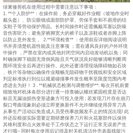
绿篱修剪机在使用过程中需要注意以下事项：
1. **个人防护**：在操作前，务必穿戴好作业帽（坡地作业时
戴头盔）、防尘眼镜或面部防护罩、劳保手套和不易滑的结
实鞋子等劳动保护用品。长时间操作时还需佩戴耳塞以防噪
音伤害听力；避免穿裤脚宽大的裤子以及凉鞋或者赤脚上阵
以防止意外发生 。 2.**环境检查** ：使用前应详细阅读说明
书并弄清楚机器性能及注意事项 ；需在通风良好的户外环境
中操作 ，严禁在室内或其他封闭空间内启动发动机以免；同
时确保脚下稳固无滑倒风险且天气状况良好能够清晰判断周
围环境安全后再进行操作。此外还要清理现场障碍物如石块
、铁片等杂物以确保作业顺畅无阻碍物干扰视线和安全区域
判定标准执行到位以规避碰撞事件发生概率至限度范围内考
虑进去为好！ 3 . **机械状态检测与调整维护**: 每次开机前要
细致地对机体各部分进行逐一排查确认螺丝紧固程度是否达
标且无漏油损伤变形迹象方可投入使用 ; 若发现刀片存在崩刃
裂口弯曲现象则必须立即更换新件不允许继续使用异常刀具
从事生产活动以免造成人员受伤事故频发不止的情况出现! 此
外还应根据实际需要定期研磨保养刀片和火花塞部件以保持
其锋利度和点火效率处于工作状态之下运行正常无误差产生
才行哦~ 同时每次使用后记得及时关机清洁外壳表面残留污